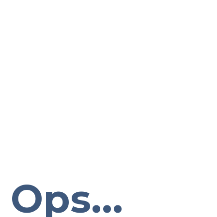
Ops...