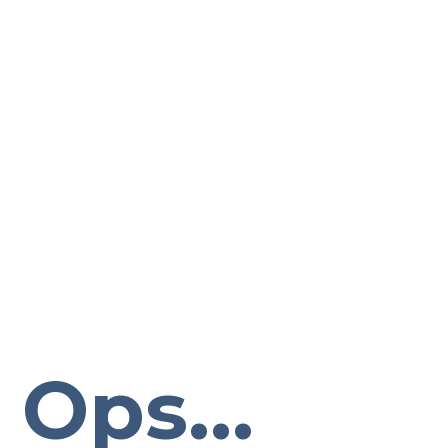
Ops...