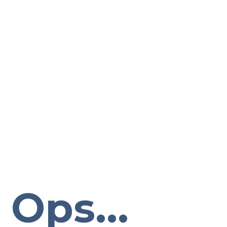
Ops...