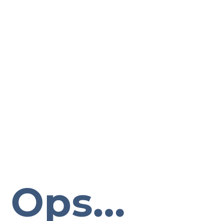
Ops...