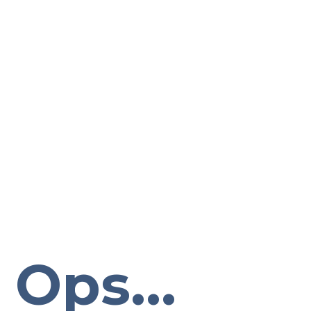
Ops...