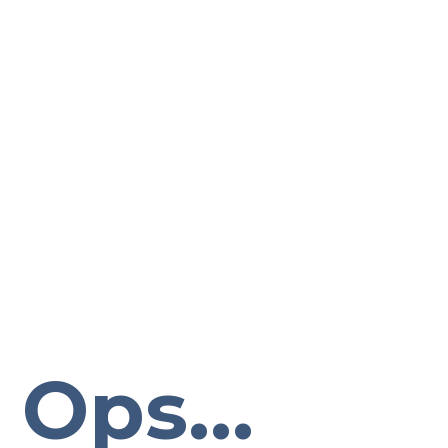
Ops...