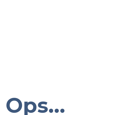
Ops...