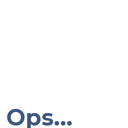
Ops...