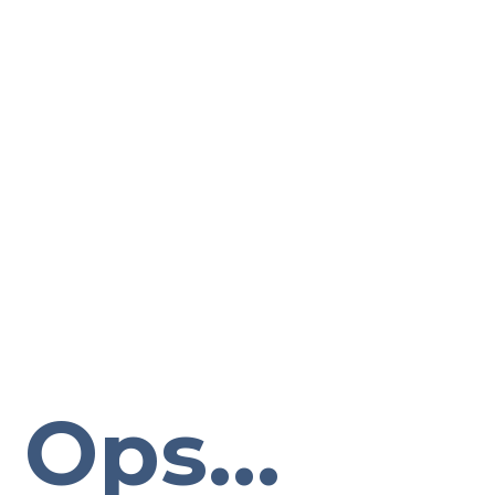
Ops...