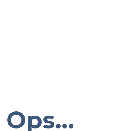
Ops...