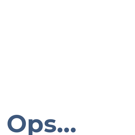
Ops...