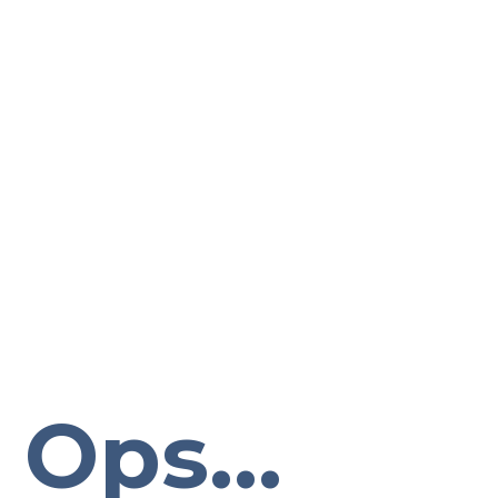
Ops...