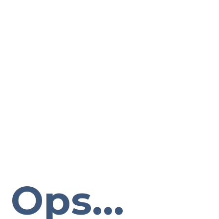
Ops...