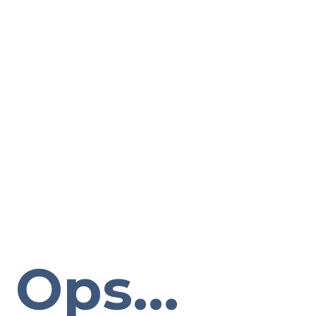
Ops...