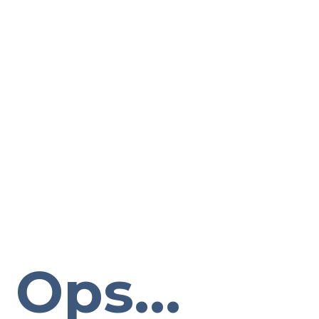
Ops...