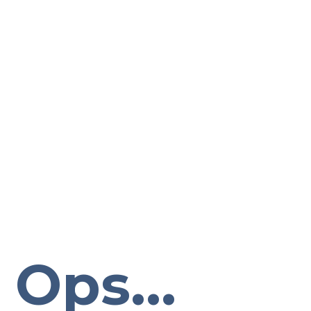
Ops...