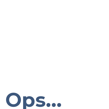
Ops...