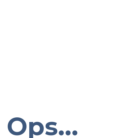
Ops...