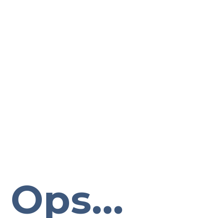
Ops...