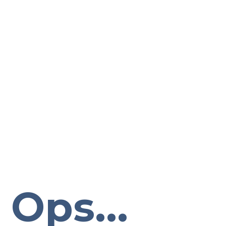
Ops...