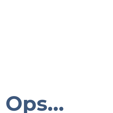
Ops...