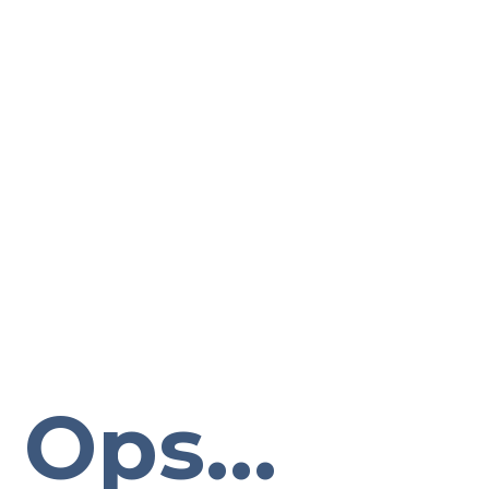
Ops...