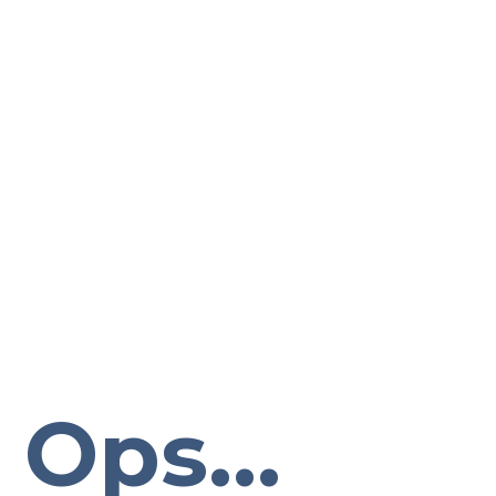
Ops...