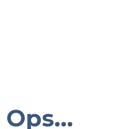
Ops...