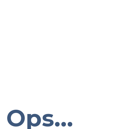
Ops...