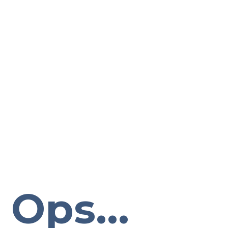
Ops...