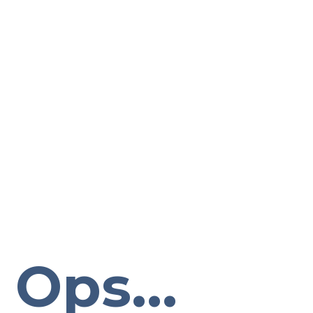
Ops...