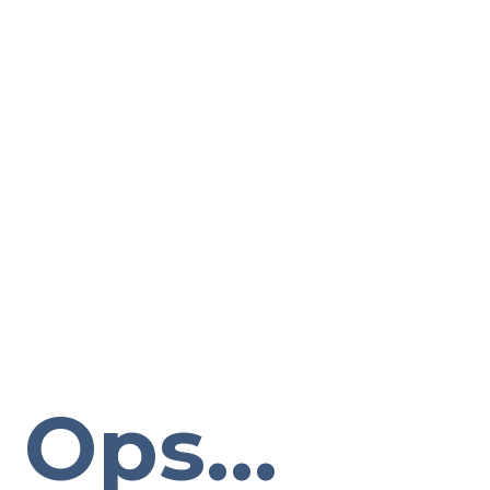
Ops...