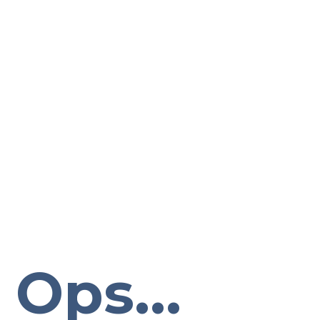
Ops...