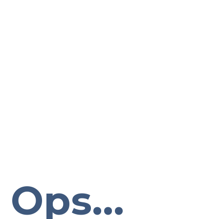
Ops...