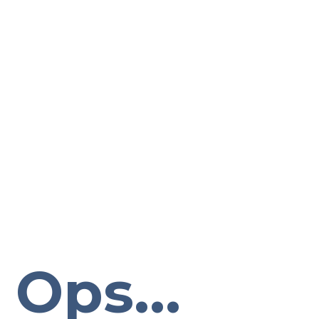
Ops...