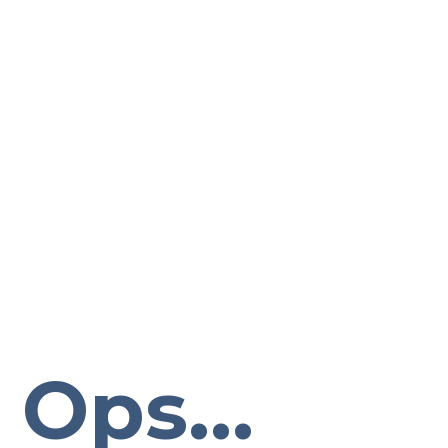
Ops...