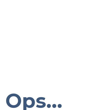
Ops...