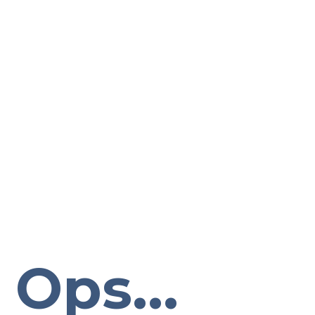
Ops...