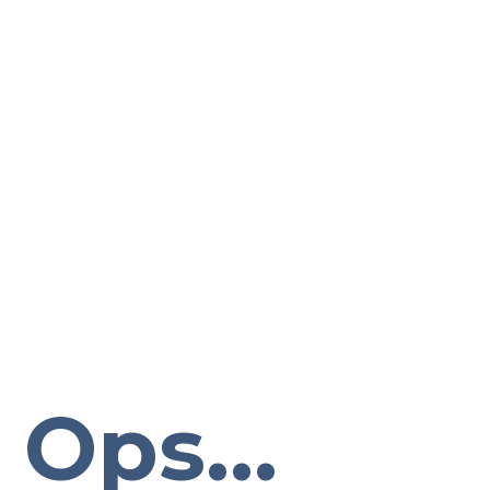
Ops...