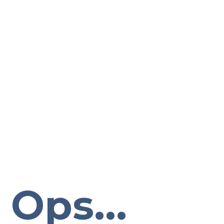
Ops...