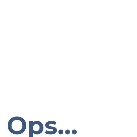
Ops...