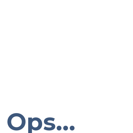
Ops...