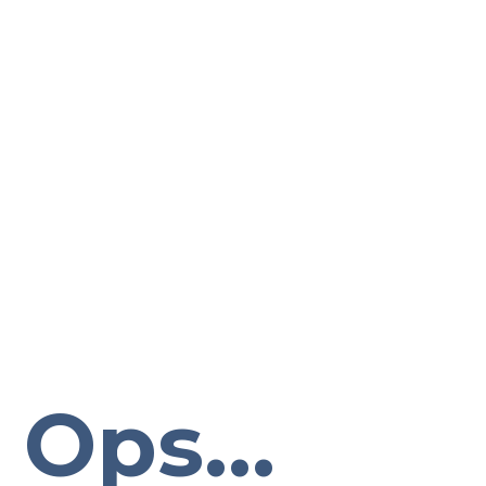
Ops...