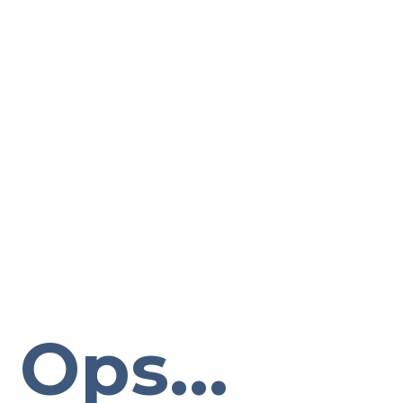
Ops...