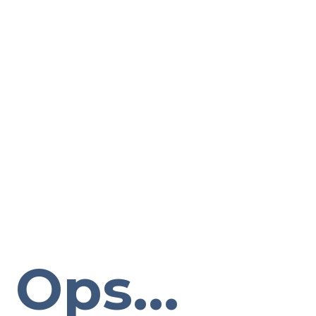
Ops...