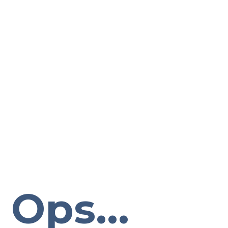
Ops...