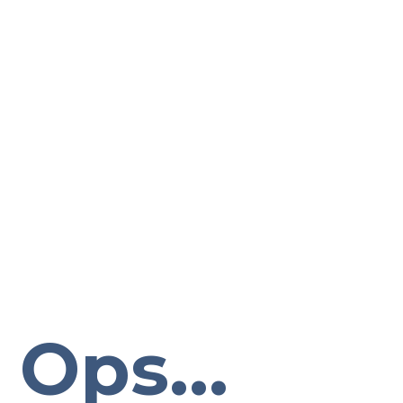
Ops...