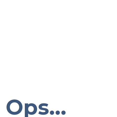
Ops...