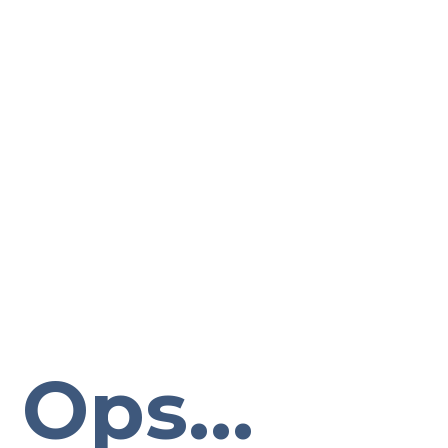
Ops...