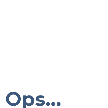
Ops...