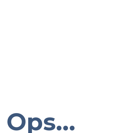
Ops...