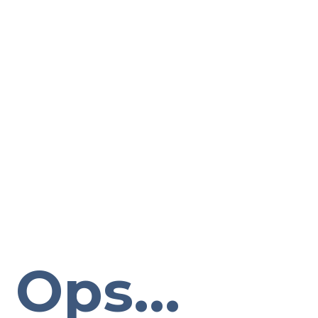
Ops...