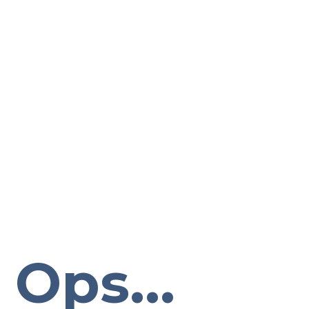
Ops...