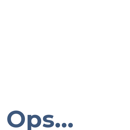
Ops...